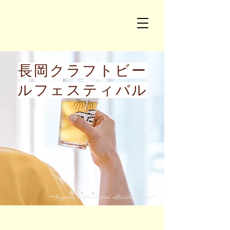
​長岡クラフトビー
ルフェスティバル
​〜Nagaoka craftbeerfestival officialhome page〜