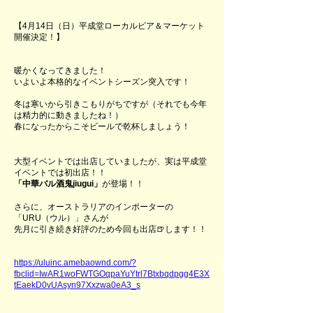
【4月14日（日）平成堂ローカルビア＆マーケット
開催決定！】
暖かくなってきました！
いよいよ本格的なイベントシーズン突入です！
冬は寒いから引きこもりがちですが（それでも今年
は精力的に動きましたね！）
春になったからこそビールで乾杯しましょう！
大型イベントでは出店していましたが、実は平成堂
イベントでは初出店！！
「中華バル酒鬼jiugui」
が登場！！
さらに、オーストラリアのインポーターの
「URU（ウル）」さんが
先月に引き続き好評のため今回も出店🍺します！！
https://uluinc.amebaownd.com/?
fbclid=IwAR1woFWTGOqpaYuYtrl7Btxbqdpgg4E3X
tEaekD0vUAsyn97Xxzwa0eA3_s